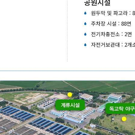
공원시설
원두막 및 파고라 : 
주차장 시설 : 88면
전기차충전소 : 2면
자전거보관대 : 2개