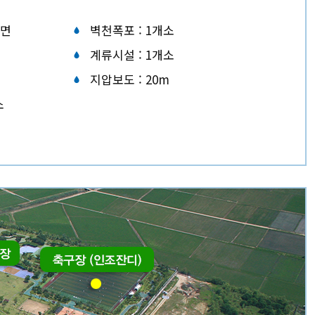
8면
벽천폭포 : 1개소
계류시설 : 1개소
지압보도 : 20m
소